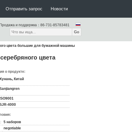
Отправить запрос
Новости
Продажа и поддержка：
86-731-85783481
Go
ного цвета большие для бумажной машины
 серебряного цвета
я о продукте:
Хунань, Китай
Sanjiangren
ISO9001
SJR-4000
ловия:
:
5 наборов
negotiable