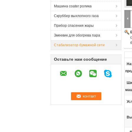
Машина coater ролика
Скруббер выхлопного газа
Прибор спасения жары
Змеевик для обогрева пара
Стабилизатор бумажной сети
Оставьте нам сообщение
На
про
Ши
ма
Ус
Вы