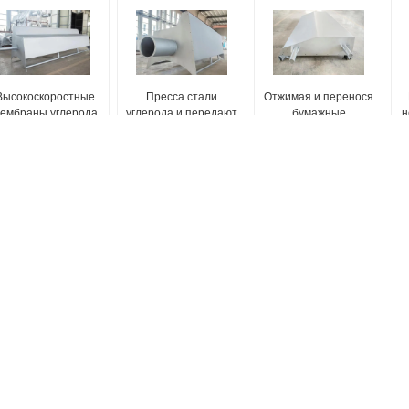
Высокоскоростные
Пресса стали
Отжимая и перенося
ембраны углерода
углерода и передают
бумажные
н
стальные
стабилизированную
стабилизируя
ответствующие для
бумагу сильфонного
мембраны держа
скорости
термостойкости 100
стабилизированную
00m/Min~1000m/Min
℃
деятельность
машины
Машина РЕБЕНКА
Клобук янки
Быстрая сушка промышленной
Сушить уменьшение энергии
бумаги TAD с помощью воздушного
системы вентиляции клобука янки
цилиндра
Система вентиляции клобука янки
Сверля машина РЕБЕНКА через
стали углерода для машины 2200м
сушильщика машины бумаги высокой
Мин салфетки
эффективности цилиндра воздуха
Выдерживать стальная система
Быстрая суша машина РЕБЕНКА
вентиляции машины ткани
через сушильщика воздуха
сушильщика янки
Tissue TAD Machine Более 80%
Машина для туалетной бумаги с
открытия отверстия в воздушном
системой вентиляции клобука янк