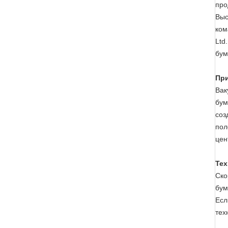
про
Выс
ком
Ltd
бум
При
Вак
бум
соз
пол
цен
Тех
Ско
бум
Есл
тех