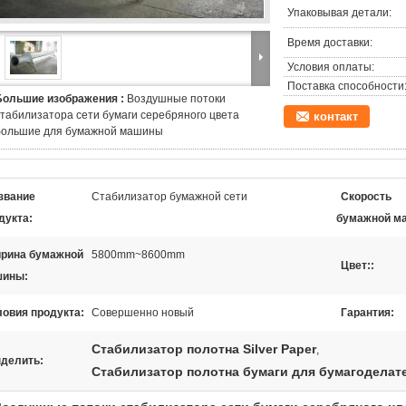
Упаковывая детали:
Время доставки:
Условия оплаты:
Поставка способности
Большие изображения :
Воздушные потоки
стабилизатора сети бумаги серебряного цвета
контакт
большие для бумажной машины
звание
Стабилизатор бумажной сети
Скорость
дукта:
бумажной м
рина бумажной
5800mm~8600mm
Цвет::
шины:
ловия продукта:
Совершенно новый
Гарантия:
Стабилизатор полотна Silver Paper
,
делить:
Стабилизатор полотна бумаги для бумагодела