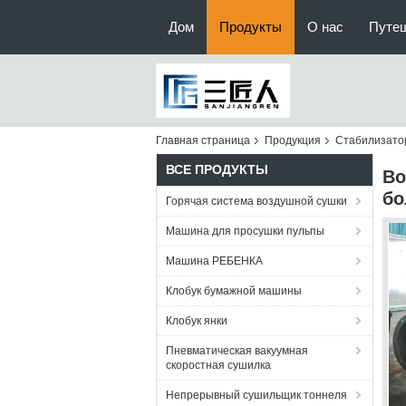
Дом
Продукты
О нас
Путе
Главная страница
Продукция
Стабилизато
ВСЕ ПРОДУКТЫ
Во
бо
Горячая система воздушной сушки
Машина для просушки пульпы
Машина РЕБЕНКА
Клобук бумажной машины
Клобук янки
Пневматическая вакуумная
скоростная сушилка
Непрерывный сушильщик тоннеля