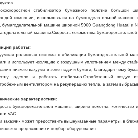
дуктов.
окоскоростной стабилизатор бумажного полотна большой ш
андой компании, использовался на бумагоделательной машине 
., бумагоделательной машине шириной 5900 Guangdong Huatai и 
агоделательной машины.Скорость локомотива бумагоделательной
нцип работы:
уумная роликовая система стабилизации бумагоделательной маш
аги и использует изоляцию с воздушным уплотнением между стаб
дания низкого вакуума в зоне подачи бумаги, благодаря чему бум
отну. одеяло и работать стабильно.Отработанный воздух и
тробежным вентилятором на рекуперацию тепла, а затем выбрасыв
нические характеристики:
рость бумагоделательной машины, ширина полотна, количество 
аги VAC
и заказчик может предоставить вышеуказанные параметры, в ближ
ническое предложение и подбор оборудования.