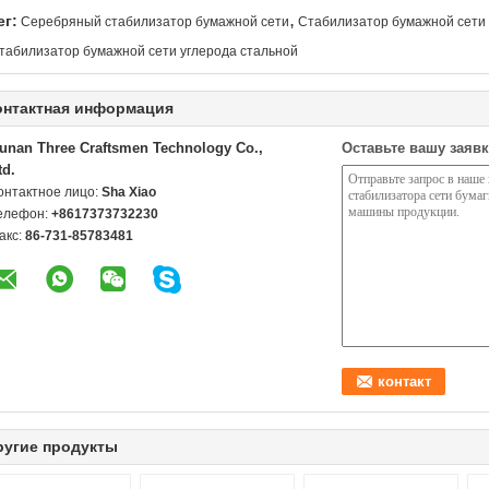
,
ег:
Серебряный стабилизатор бумажной сети
Стабилизатор бумажной сети
табилизатор бумажной сети углерода стальной
онтактная информация
unan Three Craftsmen Technology Co.,
Оставьте вашу заявк
td.
онтактное лицо:
Sha Xiao
елефон:
+8617373732230
акс:
86-731-85783481
ругие продукты