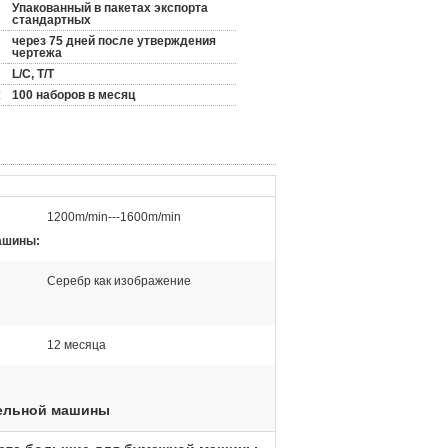
Упакованный в пакетах экспорта
стандартных
через 75 дней после утверждения
чертежа
L/C, T/T
:
100 наборов в месяц
1200m/min---1600m/min
ашины:
Серебр как изображение
12 месяца
тельной машины