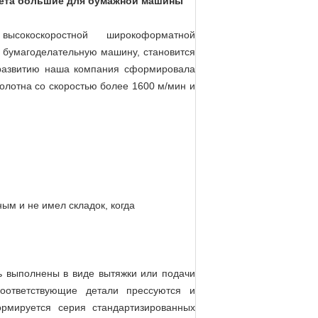
вета большие для бумажной машины
сокоскоростной широкоформатной
 бумагоделательную машину, становится
 развитию наша компания сформировала
олотна со скоростью более 1600 м/мин и
ым и не имел складок, когда
ь выполнены в виде вытяжки или подачи
оответствующие детали прессуются и
мируется серия стандартизированных