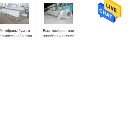
Мембраны бумаги
Высокоскоростная
ержавеющей стали
коробка дуновения
стабилизируя с
углерода стальная
давлением выхода
соответствующая для
между 3000-4000Pa
скорости 1200m/min
машины---1600m/min
Отправить запрос
Отправить
/
E-Mail
Карта сайта
|
Мобильный сайт
и