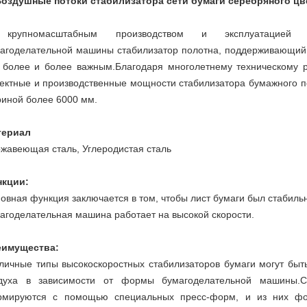
Воздушные потоки стабилизатора сети бумаги серебряного ц
крупномасштабным производством и эксплуатацией вы
агоделательной машины стабилизатор полотна, поддерживающий
 более и более важным.Благодаря многолетнему техническому
ектные и производственные мощности стабилизатора бумажного п
иной более 6000 мм.
териал
жавеющая сталь, Углеродистая сталь
нкции:
овная функция заключается в том, чтобы лист бумаги был стабильн
агоделательная машина работает на высокой скорости.
еимущества:
личные типы высокоскоростных стабилизаторов бумаги могут быт
духа в зависимости от формы бумагоделательной машины.С
мируются с помощью специальных пресс-форм, и из них фор