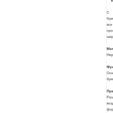
С 
бум
все
про
шир
Ма
Нер
Фу
Осн
бум
Пр
Раз
воз
фор