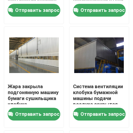
вентиляции клобука
нержавеющей стали
бумажной машины
закрытое
Отправить запрос
Отправить запрос
Путешествие фабрики
Проверка качества
контактные данные
Новости
Жара закрыла
Система вентиляции
Спросите цитату
подгонянную машину
клобука бумажной
бумаги сушильщика
машины подачи
клобука
воздуха закрытая
для индустрии
Горячая система воздушной сушки
Отправить запрос
Отправить запрос
бумажный делать
Машина для просушки пульпы