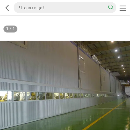
1
/
1