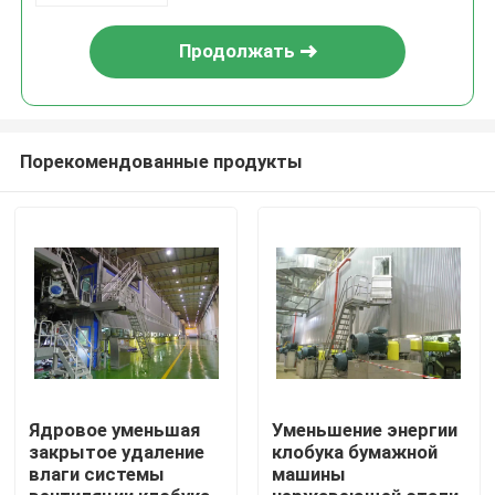
Продолжать
Порекомендованные продукты
Дом
Продукты
Ядровое уменьшая
Уменьшение энергии
закрытое удаление
клобука бумажной
влаги системы
машины
О нас