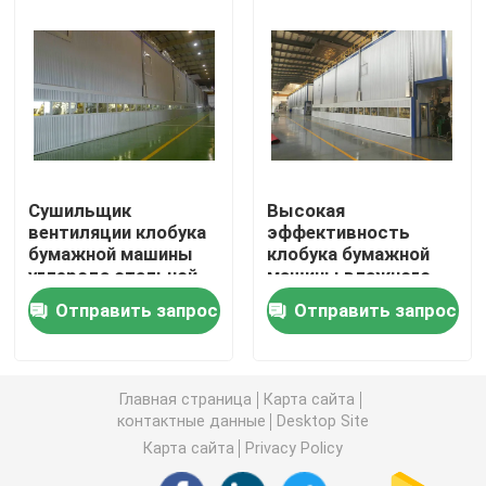
Машина РЕБЕНКА
Клобук бумажной машины
Клобук янки
Сушильщик
Высокая
вентиляции клобука
эффективность
бумажной машины
клобука бумажной
Пневматическая вакуумная скоростная сушилка
углерода стальной
машины влажного
закрытый
воздуха закрытая
Отправить запрос
Отправить запрос
Непрерывный сушильщик тоннеля
Машина coater ролика
Главная страница
Карта сайта
контактные данные
Desktop Site
Карта сайта
Privacy Policy
Скруббер выхлопного газа